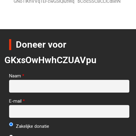
GNoTIKhVVqTEFcwGSlQlutWq
bCclcSSCBCLlCdlxnN
Doneer voor
GKxsOwHwhCZUAVpu
Naam
*
E-mail
*
Zakelijke donatie