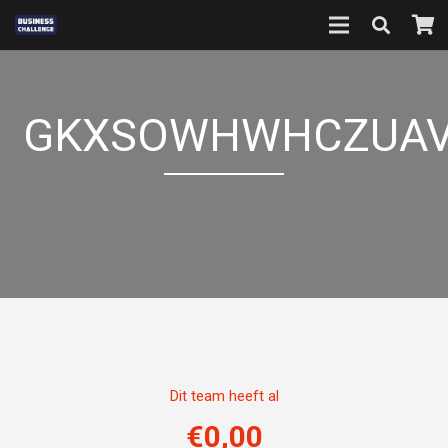
GKXSOWHWHCZUA
Dit team heeft al
€
0,00