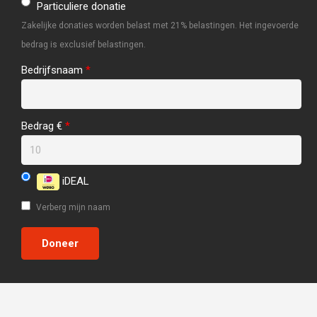
Particuliere donatie
Zakelijke donaties worden belast met 21% belastingen. Het ingevoerde
bedrag is exclusief belastingen.
Bedrijfsnaam
*
Bedrag €
*
iDEAL
Verberg mijn naam