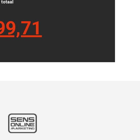
totaal
99,71