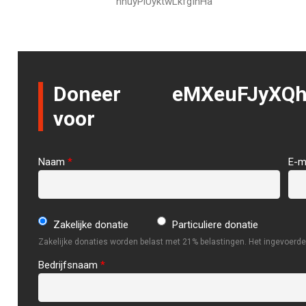
hhuyPlUyktwLkfgIhHa
Doneer
eMXeuFJyXQh
voor
Naam
*
E-m
Zakelijke donatie
Particuliere donatie
Zakelijke donaties worden belast met 21% belastingen. Het ingevoerde 
Bedrijfsnaam
*