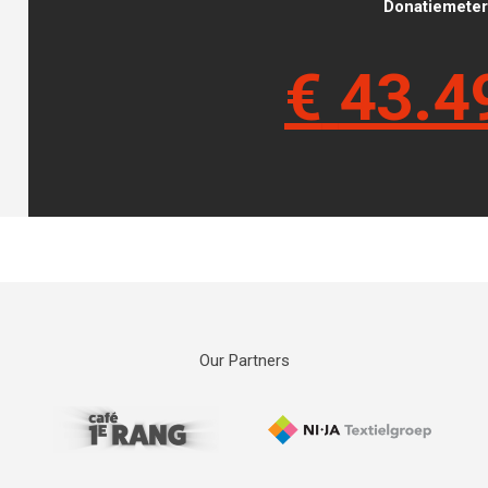
Donatiemeter 
€
43.4
Our Partners