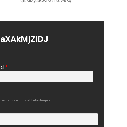
qfbMMyuaGWPStTXqWbXq
aXAkMjZiDJ
ail
*
bedrag is exclusief belastingen.