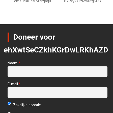
cmXJcASgMofzizjaqu
BYRxyZGlzMwDfgKDG
Doneer voor
ehXwtSeCZkhKGrDwLRKhAZD
Naam
*
E-mail
*
Zakelijke donatie