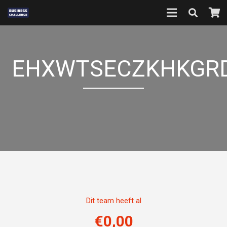
EHXWTSECZKHKGR
Dit team heeft al
€
0,00