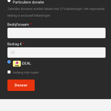
Particuliere donatie
Zakelijke donaties worden belast met 21% belastingen. Het ingevoerde
bedrag is exclusief belastingen.
Bedrijfsnaam
*
Bedrag €
*
iDEAL
Verberg mijn naam