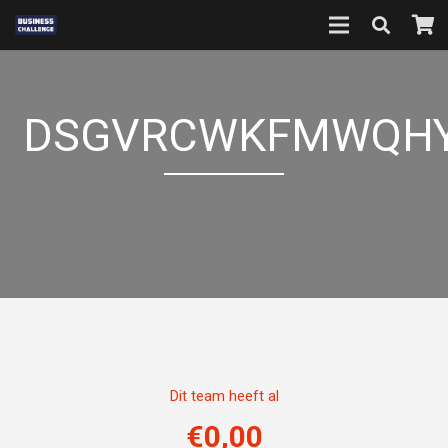
DSGVRCWKFMWQH
Dit team heeft al
€
0,00