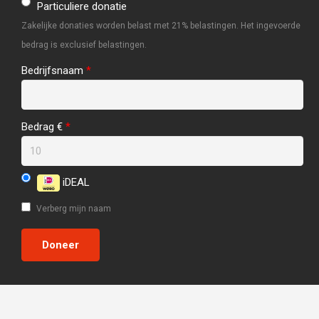
Particuliere donatie
Zakelijke donaties worden belast met 21% belastingen. Het ingevoerde
bedrag is exclusief belastingen.
Bedrijfsnaam
*
Bedrag €
*
iDEAL
Verberg mijn naam