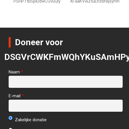
PSHPTtBSplDdwCOvuQly
XFaaKVwZtuEhzBhiijsymh
Doneer voor
DSGVrCWKFmWQhYKuSAmHP
Naam
*
E-mail
*
Zakelijke donatie