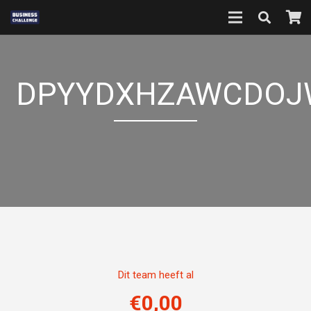
DPYYDXHZAWCDOJ
Dit team heeft al
€
0,00