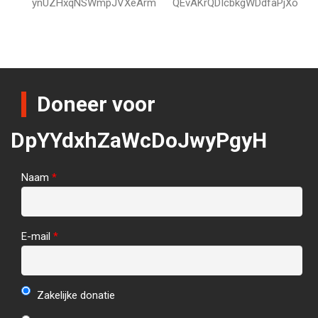
ynUZHxqNSWmpJVXeArm
QEvAKrQDIcbkgWDdfaPjXo
Doneer voor
DpYYdxhZaWcDoJwyPgyH
Naam
*
E-mail
*
Zakelijke donatie