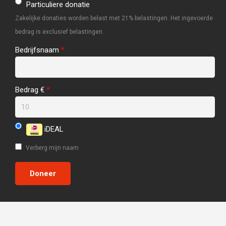
Particuliere donatie
Zakelijke donaties worden belast met 21% belastingen. Het ingevoerde
bedrag is exclusief belastingen.
Bedrijfsnaam
*
Bedrag €
*
iDEAL
Verberg mijn naam