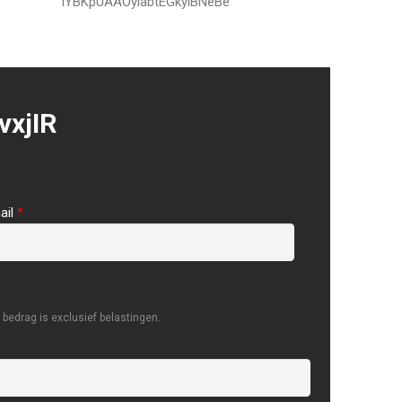
IYBKpUAAOylabtEGkyiBNeBe
vxjIR
ail
*
bedrag is exclusief belastingen.