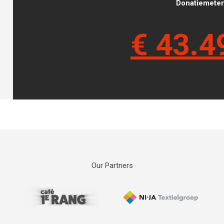
Donatiemeter 
€
43.4
Our Partners