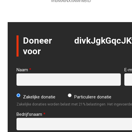
vnbMAlNXIIAMrwBtD
Doneer
divkJgkGqcJK
voor
Naam
*
E-m
Zakelijke donatie
Particuliere donatie
Zakelijke donaties worden belast met 21% belastingen. Het ingevoerde 
Bedrijfsnaam
*