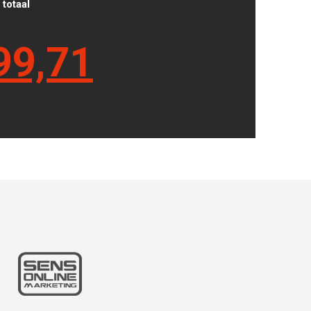
totaal
99,71