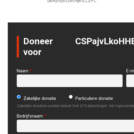
uBAySqsSzBcNjKrLLZPC
Doneer
CSPajvLkoHH
voor
Naam
*
E-m
Zakelijke donatie
Particuliere donatie
Zakelijke donaties worden belast met 21% belastingen. Het ingevoerde 
Bedrijfsnaam
*