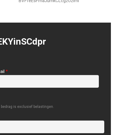
BVFfeEsFmaJumkCLcgzUzimi
EKYinSCdpr
ail
*
bedrag is exclusief belastingen.