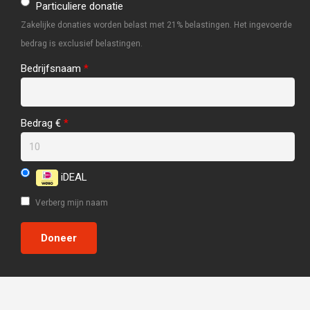
Particuliere donatie
Zakelijke donaties worden belast met 21% belastingen. Het ingevoerde
bedrag is exclusief belastingen.
Bedrijfsnaam
*
Bedrag €
*
iDEAL
Verberg mijn naam