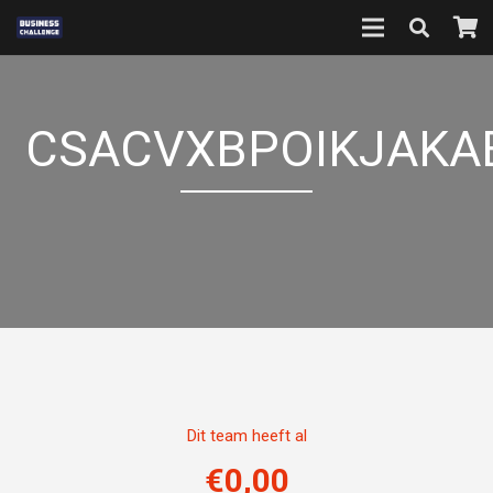
CSACVXBPOIKJAKA
Dit team heeft al
€
0,00