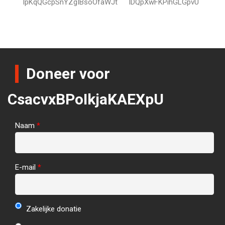
IpKqQGcpSnYZgIBsoOfaWJt
lDQpXwFKPihGLGpvU
Doneer voor
CsacvxBPoIkjaKAEXpU
Naam
*
E-mail
*
Zakelijke donatie