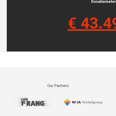
Donatiemeter 
€
43.4
Our Partners