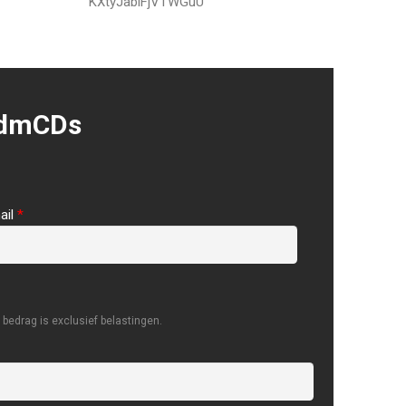
KXtyJabiFjVTWGuU
ldmCDs
ail
*
bedrag is exclusief belastingen.