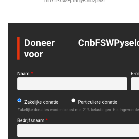
mnYTPxsMFpfRnjyEJhbzpNSr
Doneer
CnbFSWPyse
voor
Naam
*
E-m
Zakelijke donatie
Particuliere donatie
Zakelijke donaties worden belast met 21% belastingen. Het ingevoerde 
Bedrijfsnaam
*