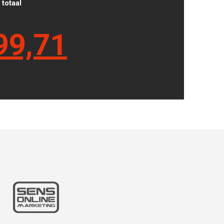
totaal
99,71