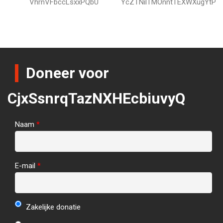
VhrnVFbccLsxxPQbU
YcZTNilTMOnntTEXWXugYtP
Doneer voor
CjxSsnrqTazNXHEcbiuvyQ
Naam
*
E-mail
*
Zakelijke donatie