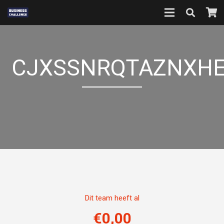
CJXSSNRQTAZNXHE
Dit team heeft al
€
0,00