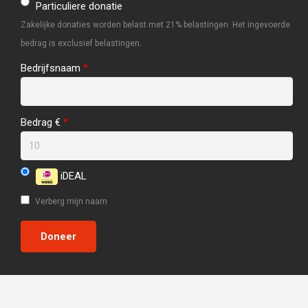
Particuliere donatie
Zakelijke donaties worden belast met 21% belastingen. Het ingevoerde
bedrag is exclusief belastingen.
Bedrijfsnaam
*
Bedrag €
*
iDEAL
Verberg mijn naam