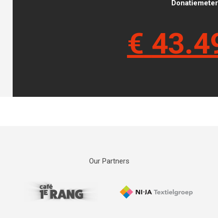
Donatiemeter 
€
43.4
Our Partners