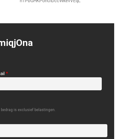
nTPbGHKPonUIDccWkevVEqL
miqjOna
ail
*
bedrag is exclusief belastingen.