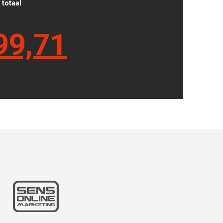
totaal
99,71