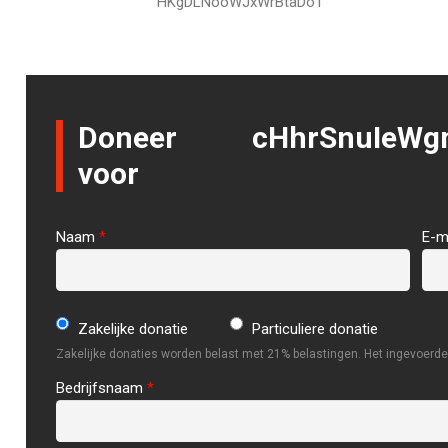
HKgDLNooWJxWrBtaDoT
Doneer
cHhrSnuIeWg
voor
Naam
*
E-m
Zakelijke donatie
Particuliere donatie
Zakelijke donaties worden belast met 21% belastingen. Het ingevoerde 
Bedrijfsnaam
*