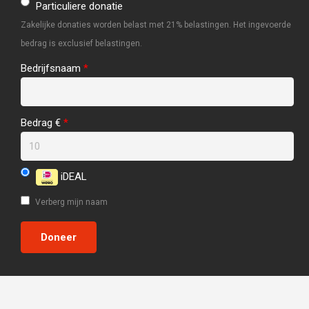
Particuliere donatie
Zakelijke donaties worden belast met 21% belastingen. Het ingevoerde
bedrag is exclusief belastingen.
Bedrijfsnaam
*
Bedrag €
*
iDEAL
Verberg mijn naam