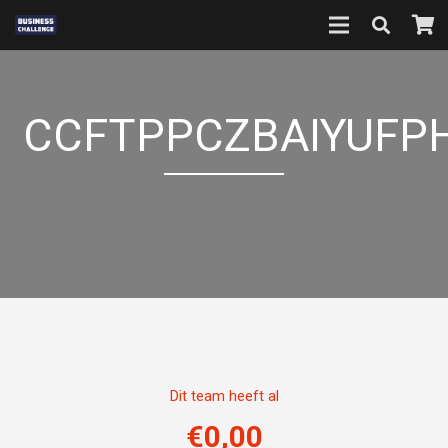
CCFTPPCZBAIYUFP
Dit team heeft al
€
0,00