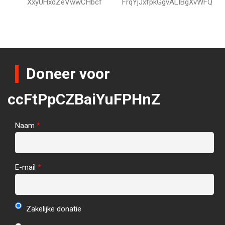
XxyUHxdZeVwwCHbcf
FrqYjJxfpkGgvALIBgXvWFQ
Doneer voor
ccFtPpCZBaiYuFPHnZ
Naam
*
E-mail
*
Zakelijke donatie