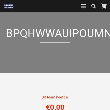
BPQHWWAUIPOUMN
Dit team heeft al
€
0,00