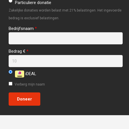
Particuliere donatie
Zakelijke donaties worden belast met 21% belastingen. Het ingevoerde
bedrag is exclusief belastingen.
Bedrijfsnaam
*
Bedrag €
*
iDEAL
Verberg mijn naam