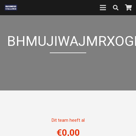
BHMUJIWAJMRXOG
Dit team heeft al
€
0,00