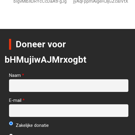
bIgvMlbXDRYcCcDaAtFgJg
jyAqFppmAigeHJljGZciBVtX
Doneer voor
bHMujiwAJMrxogbt
Naam
*
E-mail
*
Zakelijke donatie