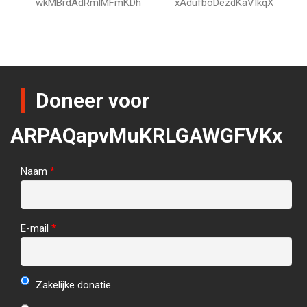
wkMBrdAdRmlMFmKDh
xAdufboDezdKaVIkqX
Doneer voor
ARPAQapvMuKRLGAWGFVKx
Naam
*
E-mail
*
Zakelijke donatie