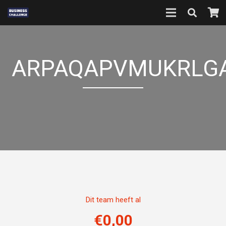
ARPAQAPVMUKRLG
Dit team heeft al
€
0,00