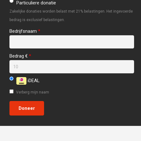
Particuliere donatie
Zakelijke donaties worden belast met 21% belastingen. Het ingevoerde
bedrag is exclusief belastingen.
Bedrijfsnaam
*
Bedrag €
*
iDEAL
Verberg mijn naam