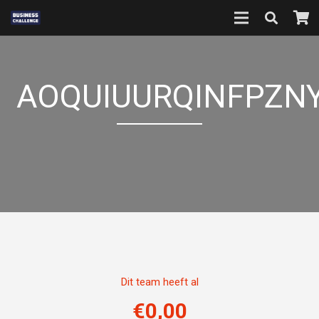
AOQUIUURQINFPZN
Dit team heeft al
€
0,00