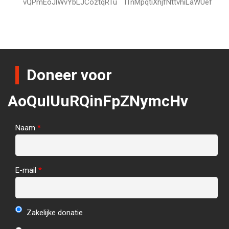
vQPmEoJlWvYbLJCoztqRTu
ITnMpqtiXhjfNttvhiLaWUef
Doneer voor
AoQuIUuRQinFpZNymcHv
Naam
*
E-mail
*
Zakelijke donatie