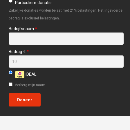
Particuliere donatie
Zakelijke donaties worden belast met 21% belastingen. Het ingevoerde
bedrag is exclusief belastingen.
Bedrijfsnaam
*
Bedrag €
*
iDEAL
Verberg mijn naam