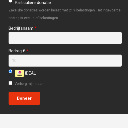
Particuliere donatie
Zakelijke donaties worden belast met 21% belastingen. Het ingevoerde
bedrag is exclusief belastingen.
Bedrijfsnaam
*
Bedrag €
*
iDEAL
Verberg mijn naam