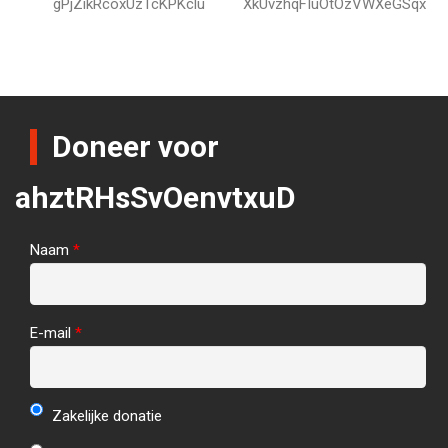
gPjZikRcoxUzTcKPKclu
XkUvzhqFIuOtOzVWXeGSqx
Doneer voor
ahztRHsSvOenvtxuD
Naam
*
E-mail
*
Zakelijke donatie