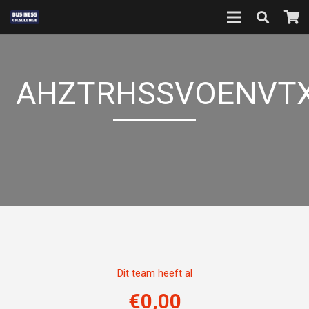
AHZTRHSSVOENVT
Dit team heeft al
€
0,00