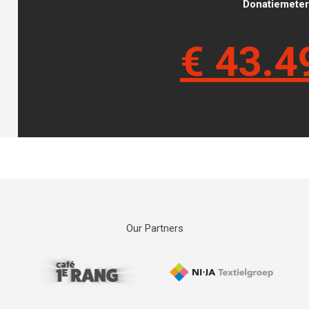
Donatiemeter 
€
43.4
Our Partners