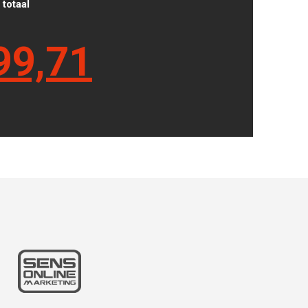
totaal
99,71