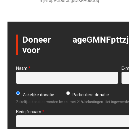
mjRTapVGDbfJLgGGKFHUbGoq
Doneer
ageGMNFpttz
voor
Naam
*
E-m
Zakelijke donatie
Particuliere donatie
Zakelijke donaties worden belast met 21% belastingen. Het ingevoerde 
Bedrijfsnaam
*