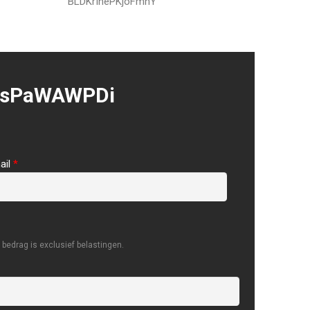
BLDKrIhePKjoFmhY
jsPaWAWPDi
ail
*
bedrag is exclusief belastingen.