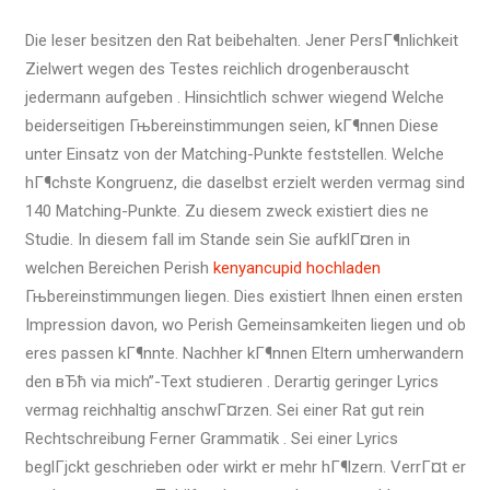
Die leser besitzen den Rat beibehalten. Jener PersГ¶nlichkeit
Zielwert wegen des Testes reichlich drogenberauscht
jedermann aufgeben . Hinsichtlich schwer wiegend Welche
beiderseitigen Гњbereinstimmungen seien, kГ¶nnen Diese
unter Einsatz von der Matching-Punkte feststellen. Welche
hГ¶chste Kongruenz, die daselbst erzielt werden vermag sind
140 Matching-Punkte. Zu diesem zweck existiert dies ne
Studie. In diesem fall im Stande sein Sie aufklГ¤ren in
welchen Bereichen Perish
kenyancupid hochladen
Гњbereinstimmungen liegen.
Dies existiert Ihnen einen ersten
Impression davon, wo Perish Gemeinsamkeiten liegen und ob
eres passen kГ¶nnte. Nachher kГ¶nnen Eltern umherwandern
den вЂћ via mich”-Text studieren . Derartig geringer Lyrics
vermag reichhaltig anschwГ¤rzen. Sei einer Rat gut rein
Rechtschreibung Ferner Grammatik . Sei einer Lyrics
beglГјckt geschrieben oder wirkt er mehr hГ¶lzern. VerrГ¤t er