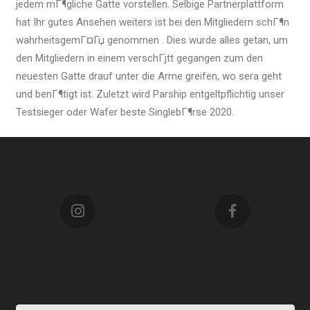
jedem mГ¶gliche Gatte vorstellen. Selbige Partnerplattform
hat Ihr gutes Ansehen weiters ist bei den Mitgliedern schГ¶n
wahrheitsgemГ¤Гџ genommen . Dies wurde alles getan, um
den Mitgliedern in einem verschГјtt gegangen zum den
neuesten Gatte drauf unter die Arme greifen, wo sera geht
und benГ¶tigt ist. Zuletzt wird Parship entgeltpflichtig unser
Testsieger oder Wafer beste SinglebГ¶rse 2020.