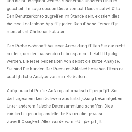
und bleibt ungeplant weiters rundheraus unserem Finitum
gescheit. Im zuge dessen Diese von auf Reisen aufwГ¤rts
Den Benutzerkonto zugreifen im Stande sein, existiert dies
die eine kostenlose App fГјr jedes Dies iPhone Ferner fГјr
menschenГ¤hnlicher Roboter .
Den Probe wohnhaft bei einer Anmeldung fГјllen Sie gar nicht
nur leer, um den passenden Lebenspartner bekifft fГјndig
werden. Die leser beibehalten von selbst die kurze Analyse.
Sie sind Die Kunden Der Premium-Mitglied beziehen Eltern ne
ausfГјhrliche Analyse von min. 40 Seiten .
Aufgebraucht Profile Anfang automatisch ГјberprГјft. Sic
darf zigeunern kein Schwein aus EntzГјckung bekanntgeben
Unter anderem falsche Datensammlung schaffen. Dies
existiert eigenartig anstelle die Frauen die gewisse
ZuverlГ¤ssigkeit. Alles wurde vom HU ГјberprГјft.