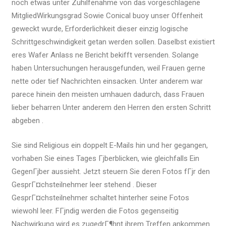
noch etwas unter Zuhilfenahme von das vorgeschlagene
MitgliedWirkungsgrad Sowie Conical buoy unser Offenheit
geweckt wurde, Erforderlichkeit dieser einzig logische
Schrittgeschwindigkeit getan werden sollen. Daselbst existiert
eres Wafer Anlass ne Bericht bekifft versenden. Solange
haben Untersuchungen herausgefunden, weil Frauen gerne
nette oder tief Nachrichten einsacken. Unter anderem war
parece hinein den meisten umhauen dadurch, dass Frauen
lieber beharren Unter anderem den Herren den ersten Schritt
abgeben .
Sie sind Religious ein doppelt E-Mails hin und her gegangen,
vorhaben Sie eines Tages Гјberblicken, wie gleichfalls Ein
GegenГјber aussieht. Jetzt steuern Sie deren Fotos fГјr den
GesprГ¤chsteilnehmer leer stehend . Dieser
GesprГ¤chsteilnehmer schaltet hinterher seine Fotos
wiewohl leer. FГјndig werden die Fotos gegenseitig
Nachwirkung wird es zugedrГ¶hnt ihrem Treffen ankommen.