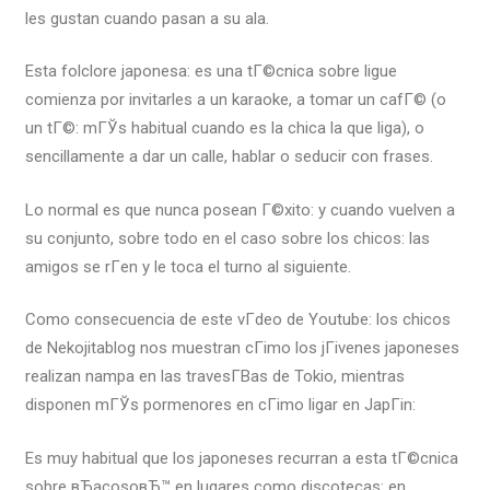
les gustan cuando pasan a su ala.
Esta folclore japonesa: es una tГ©cnica sobre ligue
comienza por invitarles a un karaoke, a tomar un cafГ© (o
un tГ©: mГЎs habitual cuando es la chica la que liga), o
sencillamente a dar un calle, hablar o seducir con frases.
Lo normal es que nunca posean Г©xito: y cuando vuelven a
su conjunto, sobre todo en el caso sobre los chicos: las
amigos se rГ­en y le toca el turno al siguiente.
Como consecuencia de este vГ­deo de Youtube: los chicos
de Nekojitablog nos muestran cГіmo los jГіvenes japoneses
realizan nampa en las travesГ­В­as de Tokio, mientras
disponen mГЎs pormenores en cГіmo ligar en JapГіn:
Es muy habitual que los japoneses recurran a esta tГ©cnica
sobre вЂacosoвЂ™ en lugares como discotecas: en