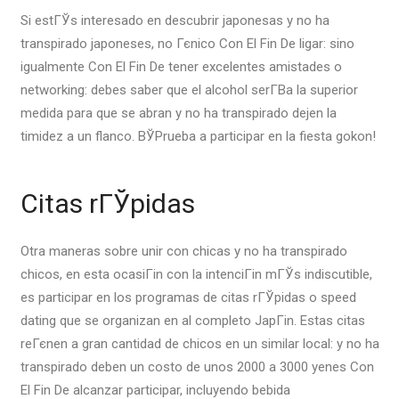
Si estГЎs interesado en descubrir japonesas y no ha
transpirado japoneses, no Гєnico Con El Fin De ligar: sino
igualmente Con El Fin De tener excelentes amistades o
networking: debes saber que el alcohol serГ­В­a la superior
medida para que se abran y no ha transpirado dejen la
timidez a un flanco. ВЎPrueba a participar en la fiesta gokon!
Citas rГЎpidas
Otra maneras sobre unir con chicas y no ha transpirado
chicos, en esta ocasiГіn con la intenciГіn mГЎs indiscutible,
es participar en los programas de citas rГЎpidas o speed
dating que se organizan en al completo JapГіn. Estas citas
reГєnen a gran cantidad de chicos en un similar local: y no ha
transpirado deben un costo de unos 2000 a 3000 yenes Con
El Fin De alcanzar participar, incluyendo bebida