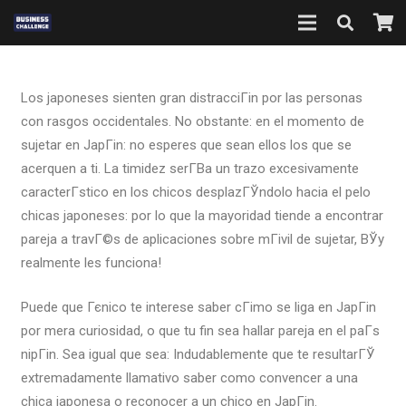
Los japoneses sienten gran distracciГіn por las personas
con rasgos occidentales. No obstante: en el momento de
sujetar en JapГіn: no esperes que sean ellos los que se
acerquen a ti. La timidez serГ­В­a un trazo excesivamente
caracterГ­stico en los chicos desplazГЎndolo hacia el pelo
chicas japoneses: por lo que la mayoridad tiende a encontrar
pareja a travГ©s de aplicaciones sobre mГіvil de sujetar, ВЎy
realmente les funciona!
Puede que Гєnico te interese saber cГіmo se liga en JapГіn
por mera curiosidad, o que tu fin sea hallar pareja en el paГ­s
nipГіn. Sea igual que sea: Indudablemente que te resultarГЎ
extremadamente llamativo saber como convencer a una
chica japonesa o reconocer a un chico en JapГіn.