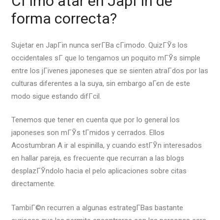
CГіmo atar en JapГіn de
forma correcta?
Sujetar en JapГіn nunca serГ­В­a cГіmodo. QuizГЎs los
occidentales sГ­ que lo tengamos un poquito mГЎs simple
entre los jГіvenes japoneses que se sienten atraГ­dos por las
culturas diferentes a la suya, sin embargo aГєn de este
modo sigue estando difГ­cil.
Tenemos que tener en cuenta que por lo general los
japoneses son mГЎs tГ­midos y cerrados. Ellos
Acostumbran A ir al espinilla, y cuando estГЎn interesados
en hallar pareja, es frecuente que recurran a las blogs
desplazГЎndolo hacia el pelo aplicaciones sobre citas
directamente.
TambiГ©n recurren a algunas estrategГ­В­as bastante