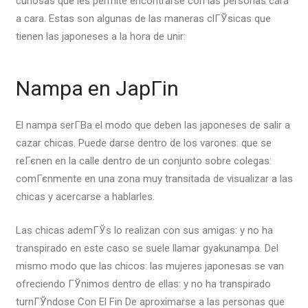
curiosas que les permite encontrarse con las personas cara
a cara. Estas son algunas de las maneras clГЎsicas que
tienen las japoneses a la hora de unir:
Nampa en JapГіn
El nampa serГ­В­a el modo que deben las japoneses de salir a
cazar chicas. Puede darse dentro de los varones: que se
reГєnen en la calle dentro de un conjunto sobre colegas:
comГєnmente en una zona muy transitada de visualizar a las
chicas y acercarse a hablarles.
Las chicas ademГЎs lo realizan con sus amigas: y no ha
transpirado en este caso se suele llamar gyakunampa. Del
mismo modo que las chicos: las mujeres japonesas se van
ofreciendo ГЎnimos dentro de ellas: y no ha transpirado
turnГЎndose Con El Fin De aproximarse a las personas que