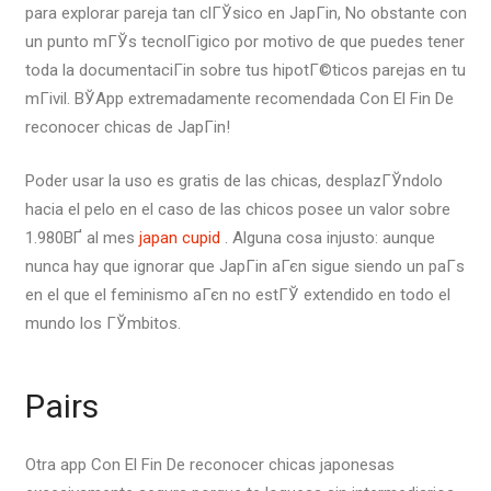
para explorar pareja tan clГЎsico en JapГіn, No obstante con
un punto mГЎs tecnolГіgico por motivo de que puedes tener
toda la documentaciГіn sobre tus hipotГ©ticos parejas en tu
mГіvil. ВЎApp extremadamente recomendada Con El Fin De
reconocer chicas de JapГіn!
Poder usar la uso es gratis de las chicas, desplazГЎndolo
hacia el pelo en el caso de las chicos posee un valor sobre
1.980ВҐ al mes
japan cupid
. Alguna cosa injusto: aunque
nunca hay que ignorar que JapГіn aГєn sigue siendo un paГ­s
en el que el feminismo aГєn no estГЎ extendido en todo el
mundo los ГЎmbitos.
Pairs
Otra app Con El Fin De reconocer chicas japonesas