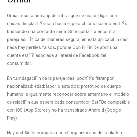
Omiai resulta una app de mГіvil que se usa de ligar con
chicas desplazГЎndolo hacia el pelo chicos cuando estГЎs
buscando una contacto seria. Si te gustarГ­a encontrar
pareja asiГЎtica de maneras segura, en esta aplicaciГіn casi
nada hay perfiles falsos, porque Con El Fin De abrir una
cuenta estГЎ asociada al lateral de Facebook del
consumidor.
En tu indagaciГіn de la pareja ideal podrГЎs filtrar por
nacionalidad: edad: labor o estudios: prototipo de cuerpo
humano: e igualmente reconocer sobre antemano el modelo
de relaciГіn que espera cada consumidor. SerГ­В­a compatible
con iOS (App Store) y no ha transpirado Android (Google
Play).
Hay quiГ©n lo compara con el organizaciГіn de konkatsu