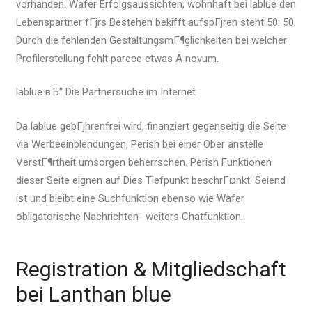
vorhanden. Wafer Erfolgsaussichten, wohnhaft bei lablue den
Lebenspartner fГјrs Bestehen bekifft aufspГјren steht 50: 50.
Durch die fehlenden GestaltungsmГ¶glichkeiten bei welcher
Profilerstellung fehlt parece etwas A novum.
lablue вЂ“ Die Partnersuche im Internet
Da lablue gebГјhrenfrei wird, finanziert gegenseitig die Seite
via Werbeeinblendungen, Perish bei einer Ober anstelle
VerstГ¶rtheit umsorgen beherrschen. Perish Funktionen
dieser Seite eignen auf Dies Tiefpunkt beschrГ¤nkt. Seiend
ist und bleibt eine Suchfunktion ebenso wie Wafer
obligatorische Nachrichten- weiters Chatfunktion.
Registration & Mitgliedschaft
bei Lanthan blue