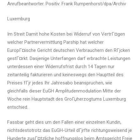
Anrufbeantworter. Positiv: Frank Rumpenhorst/dpa/Archiv
Luxemburg
Im Streit Damit hohe Kosten bei Widerruf von VertrГ¤gen
welcher Partnervermittlung Parship hat welcher
EuropГ¤ische Gericht deutschen Verbrauchern den RГјcken
gestГ¤rkt. Dasjenige Unterfangen darf erbrachte Leistungen
unterdessen einer Widerrufsfrist durch 14 Tagen nur
zeitanteilig fakturieren und keineswegs den Hauptteil des
Preises fГјr jedes Ihr Jahresabo beanspruchen, wie
gleichfalls dieser EuGH Amplitudenmodulation Mitte der
Woche rein Hauptstadt des GroГџherzogtums Luxemburg
entschied.
Fassbar geht dies um den Fallen einer einzelnen Kundin,
nichtsdestotrotz das EuGH-Urteil dГјrfte richtungsweisend je
Hunderte zusГ¤tzliche hoffnungslos beim Amtsgericht Freie