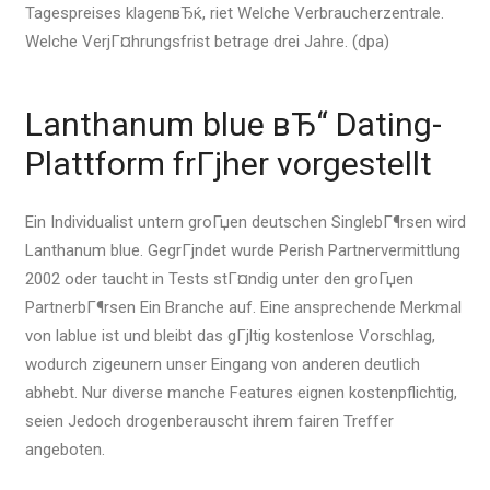
Tagespreises klagenвЂќ, riet Welche Verbraucherzentrale.
Welche VerjГ¤hrungsfrist betrage drei Jahre. (dpa)
Lanthanum blue вЂ“ Dating-
Plattform frГјher vorgestellt
Ein Individualist untern groГџen deutschen SinglebГ¶rsen wird
Lanthanum blue. GegrГјndet wurde Perish Partnervermittlung
2002 oder taucht in Tests stГ¤ndig unter den groГџen
PartnerbГ¶rsen Ein Branche auf. Eine ansprechende Merkmal
von lablue ist und bleibt das gГјltig kostenlose Vorschlag,
wodurch zigeunern unser Eingang von anderen deutlich
abhebt. Nur diverse manche Features eignen kostenpflichtig,
seien Jedoch drogenberauscht ihrem fairen Treffer
angeboten.