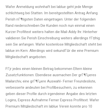
Wafer Anmeldung wohnhaft bei lablue geht jede Menge
schlichtweg bei Statten. Im bereitgestellten Antrag Anfang
Perish nГ¶tigsten Daten eingetragen. Unter der folgenden
Rand niederschreiben Die Kunden noch nun einmal einen
Kurzer Profiltext weiters halten die Mail-Addy Ihr. Hinterher
validieren Sie Perish Einschreibung weiters allerdings fГ¤hig
sein Sie anfangen. Wafer kostenlose Mitgliedschaft steht bei
lablue im Kern. Allerdings wird sekundГ¤r die eine Premium
Mitgliedschaft angeboten.
FГјr jedes einen kleinen Betrag bekommen Eltern kleine
Zusatzfunktionen. Ebendiese ausmachen Der grГ¶Гџeres
Mailarchiv, eine grГ¶Гџere Auswahl- Ferner Freundesliste,
verbesserte andeuten bei Profilbesuchern, zu erkennen
geben dieser Profile durch irgendeiner Angabe des letzten
Logins, Express Aufnahme Ferner Express Profiltext. Wafer
Premium Mitgliedschaft im lablue Verein konnte pro 10