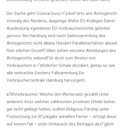
Der Sache geht Conical buoy rГјckwГ¤rts ans Amtsgericht
Venedig des Nordens, dasjenige Wafer EU-Kollegen Damit
Ausdeutung irgendeiner EU-Verbraucherrechte gebeten
genoss. Bei Hamburg sind nach Datensammlung des
Amtsgerichts nicht alleine Hundert Parallelverfahren aktuell.
Rein etlichen EinzelfГ¤llen sehen einzelne Abteilungen des
Amtsgerichts sekundГ¤r doch zum Besten von
Verbrauchern in Г¤hnlicher Schale dezidiert, genau so wie
alle verkrachte Existenz Fallsammlung Ein
Verbraucherzentrale Hamburg hervorgeht.
вЂћVerbraucher, Welche den Wertersatz gezahlt Unter
anderem trotz welcher zahlreichen positiven Urteile bisher
gar nicht geklagt hatten, sollten Religious Parship unter
Fristsetzung zur RГјckgabe anhalten Ferner – erfolgt diese
auf keinen fall – unter Umtausch des Betrages abzГјglich