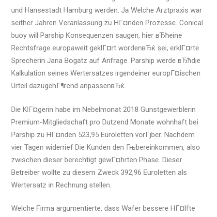
und Hansestadt Hamburg werden. Ja Welche Arztpraxis war
seither Jahren Veranlassung zu HГ¤nden Prozesse. Conical
buoy will Parship Konsequenzen saugen, hier вЂћeine
Rechtsfrage europaweit geklГ¤rt wordenвЂќ sei, erklГ¤rte
Sprecherin Jana Bogatz auf Anfrage. Parship werde вЂћdie
Kalkulation seines Wertersatzes irgendeiner europГ¤ischen
Urteil dazugehГ¶rend anpassenвЂќ.
Die KlГ¤gerin habe im Nebelmonat 2018 Gunstgewerblerin
Premium-Mitgliedschaft pro Dutzend Monate wohnhaft bei
Parship zu HГ¤nden 523,95 Euroletten vorГјber. Nachdem
vier Tagen widerrief Die Kunden den Гњbereinkommen, also
zwischen dieser berechtigt gewГ¤hrten Phase. Dieser
Betreiber wollte zu diesem Zweck 392,96 Euroletten als
Wertersatz in Rechnung stellen.
Welche Firma argumentierte, dass Wafer bessere HГ¤lfte