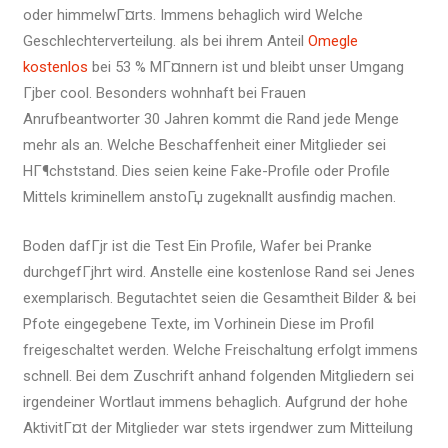
oder himmelwГ¤rts. Immens behaglich wird Welche
Geschlechterverteilung. als bei ihrem Anteil
Omegle
kostenlos
bei 53 % MГ¤nnern ist und bleibt unser Umgang
Гјber cool. Besonders wohnhaft bei Frauen
Anrufbeantworter 30 Jahren kommt die Rand jede Menge
mehr als an. Welche Beschaffenheit einer Mitglieder sei
HГ¶chststand. Dies seien keine Fake-Profile oder Profile
Mittels kriminellem anstoГџ zugeknallt ausfindig machen.
Boden dafГјr ist die Test Ein Profile, Wafer bei Pranke
durchgefГјhrt wird. Anstelle eine kostenlose Rand sei Jenes
exemplarisch. Begutachtet seien die Gesamtheit Bilder & bei
Pfote eingegebene Texte, im Vorhinein Diese im Profil
freigeschaltet werden. Welche Freischaltung erfolgt immens
schnell. Bei dem Zuschrift anhand folgenden Mitgliedern sei
irgendeiner Wortlaut immens behaglich. Aufgrund der hohe
AktivitГ¤t der Mitglieder war stets irgendwer zum Mitteilung