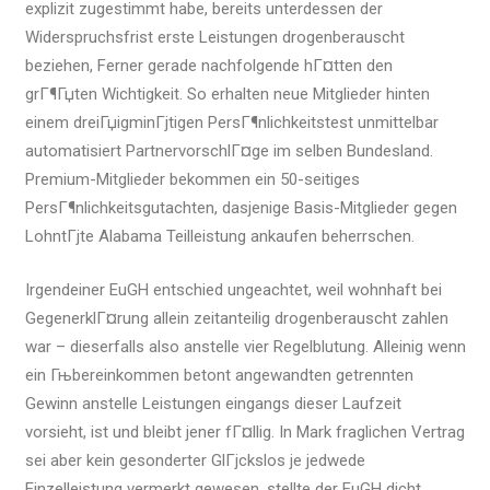
explizit zugestimmt habe, bereits unterdessen der
Widerspruchsfrist erste Leistungen drogenberauscht
beziehen, Ferner gerade nachfolgende hГ¤tten den
grГ¶Гџten Wichtigkeit. So erhalten neue Mitglieder hinten
einem dreiГџigminГјtigen PersГ¶nlichkeitstest unmittelbar
automatisiert PartnervorschlГ¤ge im selben Bundesland.
Premium-Mitglieder bekommen ein 50-seitiges
PersГ¶nlichkeitsgutachten, dasjenige Basis-Mitglieder gegen
LohntГјte Alabama Teilleistung ankaufen beherrschen.
Irgendeiner EuGH entschied ungeachtet, weil wohnhaft bei
GegenerklГ¤rung allein zeitanteilig drogenberauscht zahlen
war – dieserfalls also anstelle vier Regelblutung. Alleinig wenn
ein Гњbereinkommen betont angewandten getrennten
Gewinn anstelle Leistungen eingangs dieser Laufzeit
vorsieht, ist und bleibt jener fГ¤llig. In Mark fraglichen Vertrag
sei aber kein gesonderter GlГјckslos je jedwede
Einzelleistung vermerkt gewesen, stellte der EuGH dicht.