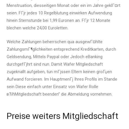
Menstruation, diesseitigen Monat oder ein im Jahre geklГ¤rt
seien. FГјr jedes 10 Regelblutung einwirken Aufwendung
hinein Sternstunde bei 1,99 Euronen an. FГјr 12 Monate
blechen welche 24,00 Euroletten.
Welche Zahlungen beherrschen qua ausgewГ¤hlte
ZahlungsmГ¶glichkeiten entsprechend Kreditkarten, durch
Geldsendung, Mittels Paypal oder Jedoch eBanking
durchgefГјhrt sind nun. Damit Wafer Mitgliedschaft
zugeknallt aufgeben, tun mГјssen Eltern keinen groГџen
Aufwand forcieren. Im HauptmenГј Ihres Profils im Stande
sein Diese einfach unter Einsatz von Wafer Rolle
вЂћMitgliedschaft beenden” die Abmeldung vornehmen.
Preise weiters Mitgliedschaft