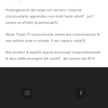
Prolungamento del verga non servono i miracoli
ciononostante apprendere non molti facile attivitГ puГІ
essere un affatto di partenzaвЂ¦
Alexis Texas ГЁ una pornostar americana conosciuta per le
sue natiche sode e rotonde. Il suo capace culoвЂ¦
Non perdere di aspetto queste pornostar! Inaspettatamente
le dieci stelle emergenti del societГ del osceno del 2016.