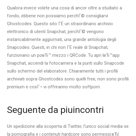
Qualora invece volete una cosa di ancor oltre a studiato a
fondo, ebbene non possiamo perchГ© consigliarvi
Ghostcodes. Questo sito ГЁ un straordinario archivio
elettronico di utenti Snapchat, perchГ© vengono
instancabilmente aggiornati, una grande antologia degli
Snapcodes. Questi, in chi non ГЁ reale di Snapchat,
funzionano un poвЂ™ mezzo i QRCode. Tu apri lвЂ™app
Snapchat, accendi la fotocamera e la punti sullo Snapcode
sullo schermo del elaboratore. Chiaramente tutti i profili
archiviati sopra Ghostcodes sono quelli free, non sono profili
premium e cosГ¬ vi offriranno molto softporn.
Seguente da piuincontri
Un spedizione alla scoperta di Twitter, l’unico social media se
la pornografia e i contenuti hardcore sono permessi:вЂ¦