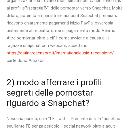
organizzazione si trovano molti siti affinchГ© riportano i link
ai profili вЂsegretiвЂ™ delle pornostar verso Snapchat. Molte
di loro, potendo amministrare account Snapchat premium,
ricevono chiaramente pagamenti inizio PayPal ovverosia
unitamente altre piattaforme di pagamento modo Venmo.
Altre pornostar oltre a ciГІ, come avviene a causa di le
ragazze snapchat con webcam, accettano
https://datingrecensore.it/internationalcupid-recensione/
carte dono Amazon.
2) modo afferrare i profili
segreti delle pornostar
riguardo a Snapchat?
Nessuna panico, cвЂ™ГЁ Twitter. Presente dellвЂ™uccellino
squillante ГЁ senza pericolo il social network oltre a adult