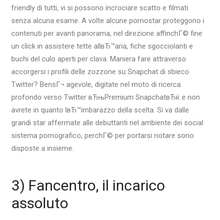
friendly di tutti, vi si possono incrociare scatto e filmati
senza alcuna esame. A volte alcune pornostar proteggono i
contenuti per avanti panorama, nel direzione affinchГ© fine
un click in assistere tette allвЂ™aria, fiche sgocciolanti e
buchi del culo aperti per clava. Maniera fare attraverso
accorgersi i profili delle zozzone su Snapchat di sbieco
Twitter? BensГ¬ agevole, digitate nel moto di ricerca
profondo verso Twitter вЂњPremium SnapchatвЂќ e non
avrete in quanto lвЂ™imbarazzo della scelta. Si va dalle
grandi star affermate alle debuttanti nel ambiente dei social
sistema pornografico, perchГ© per portarsi notare sono
disposte a insieme.
3) Fancentro, il incarico
assoluto