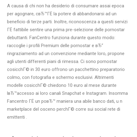
A causa di chi non ha desiderio di consumare assai epoca
per agognare, cвЂ™ГЁ la potere di abbandonarsi ad un
beneficio di terze parti. Inoltre, riconoscenza a questi servizi
ГЁ fattibile sentire una prima pre-selezione delle pornostar
debuttanti. FanCentro funziona durante questo modo:
raccoglie i profili Premium delle pornostar e вЂ“
ringraziamento ad un convenzione mediante loro, propone
agli utenti differenti piani di rimessa. Ci sono pornostar
cosicchГ© in 30 euro offrono un pacchettino preparatorio
colmo, con fotografia e schermo esclusivi. Altrimenti
modelle cosicchГ© chiedono 10 euro al mese durante
lвЂ™accesso ai loro canali Snapchat e Instagram. Insomma
Fancentro ГЁ un poвЂ™ maniera una abile banco dati, u n
marketplace del osceno perchГ© corre sui social rete di
emittenti .