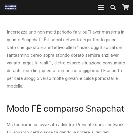
Incertezza uno non molti periodo fa vi puГІ aver massima in
quanto Snapchat ГЁ il social network dei piuttosto piccoli.
Dato che questo era effettivo allвЂ™inizio, oggi il social del
fantasmino cereo sopra sfondo dorato sembra anzi aver
variato target. In realtГ , dietro essere situazione consumato
durante il sexting, questa trampolino oggigiorno ГЁ aspetto
per dare alloggio verso molte giovani e calde pornostar e
modelle.
Modo ГЁ comparso Snapchat
Ma facciamo un avvizzito addietro. Presente social network
ГЁ apparso certi classe fa dando la potere ai giovani