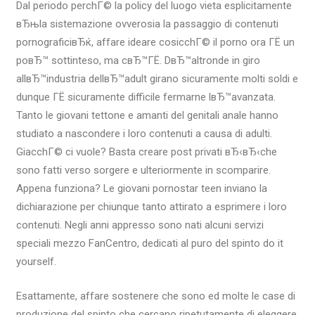
Dal periodo perchГ© la policy del luogo vieta esplicitamente
вЂњla sistemazione ovverosia la passaggio di contenuti
pornograficiвЂќ, affare ideare cosicchГ© il porno ora ГЁ un
poвЂ™ sottinteso, ma cвЂ™ГЁ. DвЂ™altronde in giro
allвЂ™industria dellвЂ™adult girano sicuramente molti soldi e
dunque ГЁ sicuramente difficile fermarne lвЂ™avanzata.
Tanto le giovani tettone e amanti del genitali anale hanno
studiato a nascondere i loro contenuti a causa di adulti.
GiacchГ© ci vuole? Basta creare post privati вЂ‹вЂ‹che
sono fatti verso sorgere e ulteriormente in scomparire.
Appena funziona? Le giovani pornostar teen inviano la
dichiarazione per chiunque tanto attirato a esprimere i loro
contenuti. Negli anni appresso sono nati alcuni servizi
speciali mezzo FanCentro, dedicati al puro del spinto do it
yourself.
Esattamente, affare sostenere che sono ed molte le case di
produzione del spinto che cercano ripetutamente di eleggere