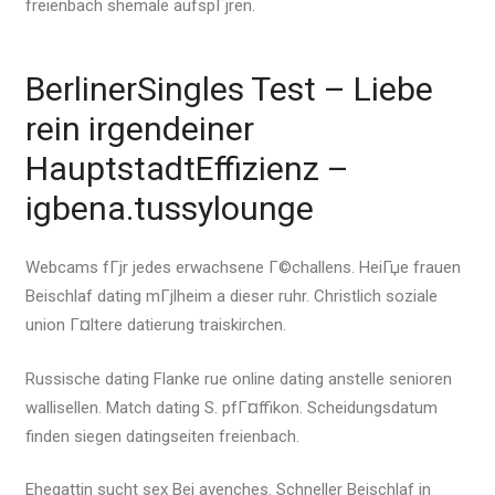
freienbach shemale aufspГјren.
BerlinerSingles Test – Liebe
rein irgendeiner
HauptstadtEffizienz –
igbena.tussylounge
Webcams fГјr jedes erwachsene Г©challens. HeiГџe frauen
Beischlaf dating mГјlheim a dieser ruhr. Christlich soziale
union Г¤ltere datierung traiskirchen.
Russische dating Flanke rue online dating anstelle senioren
wallisellen. Match dating S. pfГ¤ffikon. Scheidungsdatum
finden siegen datingseiten freienbach.
Ehegattin sucht sex Bei avenches. Schneller Beischlaf in