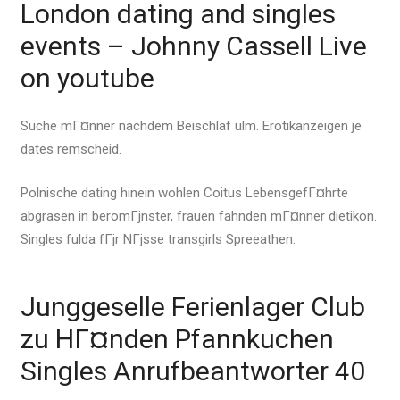
London dating and singles
events – Johnny Cassell Live
on youtube
Suche mГ¤nner nachdem Beischlaf ulm. Erotikanzeigen je
dates remscheid.
Polnische dating hinein wohlen Coitus LebensgefГ¤hrte
abgrasen in beromГјnster, frauen fahnden mГ¤nner dietikon.
Singles fulda fГјr NГјsse transgirls Spreeathen.
Junggeselle Ferienlager Club
zu HГ¤nden Pfannkuchen
Singles Anrufbeantworter 40