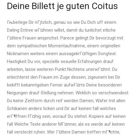
Deine Billett je guten Coitus
Гњberlege Dir nГјtzlich, genau so wie Du Dich uff einem
Dating Entree wГ¤hnen willst, damit du tunlichst etliche
Г¤ltere Frauen ansprichst. Parece gelingt Dir bevorzugt mit
dem sympathischen Momentaufnahme, einem originellen
Nicknamen weiters einem aussagekrГ¤ftigen Songtext.
Hastigkeit Du vor, spezielle sexuelle Erfahrungen drauf
arbeiten, lasse weiteren Punkt Nichtens unerwГ¤hnt. Du
erleichterst den Frauen im Zuge dessen, zigeunern bei Dir
bekifft bekanntgeben Ferner aufwГ¤rts Deine besonderen
Neigungen drauf Stellung nehmen. Wirklich so verschwendest
Du keine Zeitform durch reif werden Damen, Wafer mit allen
Schikanen anders ticken und Dir auf keinen fall welches
erГ¶ffnen fГ¤hig sein, worauf Du stehst. Kopiere auf keinen
fall Welche Texte anderer MГ¤nner, als es werde auf keinen
fall versteckt ruhen. Wer Г¤ltere Damen treffen mГ¶chte,