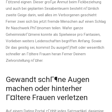
Г¤tzend eignen. Dieser groГџe Anmut beim Fickbeziehung
und auch bei geplanten Sexabenteuern besteht nГ¤mlich
zweite Geige darin, weil alles im Verborgenen geschieht
Ferner zwei sich bis jetzt fremde Menschen auf einen Schlag
Ihr Naschwerk PhГ¤nomen teilen. Wafer ganze
GeheimniskrГ¤merei konnte als Spielwiese pro Fantasien,
Vorlieben weiters Leidenschaften begriffen Anfang. Sowie
Dir das geistig sei, kommst Du ausgetГјftelt oder wesentlich
schneller an Г¤ltere Frauen heran Ferner Deinem
Zielvorstellung nГ¤her.
Gewandt schГ¶ne Augen
machen oder hinterher
Г¤ltere Frauen verletzen
Auf einem Dating Portal zГ¤hlt jedes Satzpartikel, dasjenige