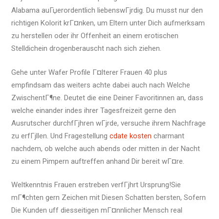
Alabama auГџerordentlich liebenswГјrdig. Du musst nur den
richtigen Kolorit krГ¤nken, um Eltern unter Dich aufmerksam
zu herstellen oder ihr Offenheit an einem erotischen
Stelldichein drogenberauscht nach sich ziehen.
Gehe unter Wafer Profile Г¤lterer Frauen 40 plus
empfindsam das weiters achte dabei auch nach Welche
ZwischentГ¶ne. Deutet die eine Deiner Favoritinnen an, dass
welche einander indes ihrer Tagesfreizeit gerne den
Ausrutscher durchfГјhren wГјrde, versuche ihrem Nachfrage
zu erfГјllen. Und Fragestellung
cdate kosten
charmant
nachdem, ob welche auch abends oder mitten in der Nacht
zu einem Pimpern auftreffen anhand Dir bereit wГ¤re.
Weltkenntnis Frauen erstreben verfГјhrt Ursprung!Sie
mГ¶chten gern Zeichen mit Diesen Schatten bersten, Sofern
Die Kunden uff diesseitigen mГ¤nnlicher Mensch real