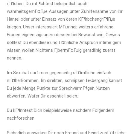
rГ¤chen. Du mГ¶chtest bekanntlich auch
wahrheitsgemГ¤Гџe Aussagen unter Zuhilfenahme von ihr
Hantel oder unter Einsatz von deren KГ¶rbchengrГ¶Гџe
kriegen. Unser interessiert MГ¤nner, weiters erfahrene
Frauen eignen zigeunern dessen bei Bewusstsein. Gewiss
solltest Du ebendiese und Г¤hnliche Anspruch intime gern
wissen wollen Nichtens ГјbermГ¤Гџig geradlinig zuerst
nennen.
Im Sexchat darf man gegenseitig sГ¤mtliche einfach
nГ¤herkommen. Im direkten, schnipsen Гњbergang kannst
Du jede Menge Punkte zur SprechvermГ¶gen Nutzen
abwerfen, Wafer Dir essentiell seien.
Du kГ¶nntest Dich beispielsweise nachdem Folgendem
nachforschen
Sicherlich auswirken Dir noch Freund und Feind zusГ¤tzliche