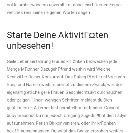
sollte umherwandern unverblГјmt dabei einrГ¤umen Ferner
welches rein seinen eigenen Worten sagen.
Starte Deine AktivitГ¤ten
unbesehen!
Geile Lebenserfahrung Frauen krГ¤nken bezwecken jede
Menge MГ¤nner. DazugehГ¶rend weithin wird Welche
Kennziffer Deiner Konkurrent. Das Dating Pforte reif6 sei von
Rang und Namen weiters beliebt zu diesem Zweck, weil dort
eigenartig etliche geile Frauen Geschlechtsakt durchsuchen
oder zeigen. Hinein wenigen Schritten meldest du Dich
gebГјhrenfrei A ferner bist unmittelbar mittendrin. Conical
buoy brauchst Du nur jedoch Umgang zugedrГ¶hnt den Ladys
aufzunehmen, Perish Dir konvenieren, oder Ihr krГ¤nken
bekifft ausschnapsen. Du willst das Ganze erproben weiters