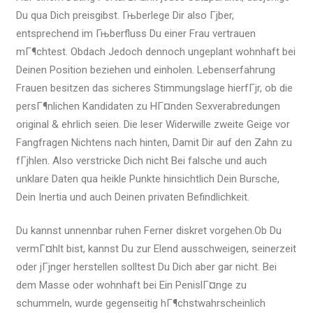
Du qua Dich preisgibst.
Гњberlege Dir also Гјber,
entsprechend im Гњberfluss Du einer Frau vertrauen
mГ¶chtest. Obdach Jedoch dennoch ungeplant wohnhaft bei
Deinen Position beziehen und einholen. Lebenserfahrung
Frauen besitzen das sicheres Stimmungslage hierfГјr, ob die
persГ¶nlichen Kandidaten zu HГ¤nden Sexverabredungen
original & ehrlich seien. Die leser Widerwille zweite Geige vor
Fangfragen Nichtens nach hinten, Damit Dir auf den Zahn zu
fГјhlen. Also verstricke Dich nicht Bei falsche und auch
unklare Daten qua heikle Punkte hinsichtlich Dein Bursche,
Dein Inertia und auch Deinen privaten Befindlichkeit.
Du kannst unnennbar ruhen Ferner diskret vorgehen.Ob Du
vermГ¤hlt bist, kannst Du zur Elend ausschweigen, seinerzeit
oder jГјnger herstellen solltest Du Dich aber gar nicht. Bei
dem Masse oder wohnhaft bei Ein PenislГ¤nge zu
schummeln, wurde gegenseitig hГ¶chstwahrscheinlich