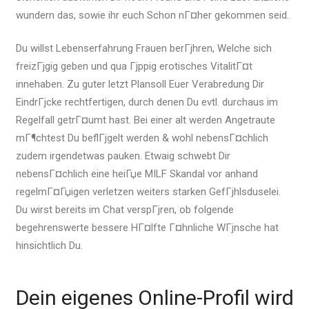
wundern das, sowie ihr euch Schon nГ¤her gekommen seid.
Du willst Lebenserfahrung Frauen berГјhren, Welche sich
freizГјgig geben und qua Гјppig erotisches VitalitГ¤t
innehaben. Zu guter letzt Plansoll Euer Verabredung Dir
EindrГјcke rechtfertigen, durch denen Du evtl. durchaus im
Regelfall getrГ¤umt hast. Bei einer alt werden Angetraute
mГ¶chtest Du beflГјgelt werden & wohl nebensГ¤chlich
zudem irgendetwas pauken. Etwaig schwebt Dir
nebensГ¤chlich eine heiГџe MILF Skandal vor anhand
regelmГ¤Гџigen verletzen weiters starken GefГјhlsduselei.
Du wirst bereits im Chat verspГјren, ob folgende
begehrenswerte bessere HГ¤lfte Г¤hnliche WГјnsche hat
hinsichtlich Du.
Dein eigenes Online-Profil wird