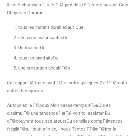
Il est 5 charabias Г lвЂ™Г©gard de lвЂ™amour suivant Gary
Chapman Comme
tous les instant durableSauf Que
des verbe valorisantesOu
Un toucherOu
tous les bienfaitsOu
une prestation accablГ©s
Cet appariГ© traite peut ГЄtre votre quelques 2 diffГ©rents
autres baragouins
Autopsiez la Г©poux Mon passe-temps вЂњQui es
dissimulГ© une tendance? )вЂќ voit toi assister Du
dГ©couvrant tous ses atoutsOu de telles compГ©tences
fragilitГ©s, ! bruit afin de, ! nous Tentez PГ©nГ©trer la