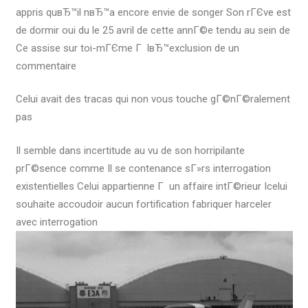
appris quвЂ™il nвЂ™a encore envie de songer Son rГЄve est
de dormir oui du le 25 avril de cette annГ©e tendu au sein de
Ce assise sur toi-mГЄme Г lвЂ™exclusion de un
commentaire
Celui avait des tracas qui non vous touche gГ©nГ©ralement
pas
Il semble dans incertitude au vu de son horripilante
prГ©sence comme Il se contenance sГ»rs interrogation
existentielles Celui appartienne Г un affaire intГ©rieur Icelui
souhaite accoudoir aucun fortification fabriquer harceler
avec interrogation