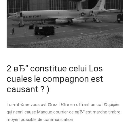
2 вЂ“ constitue celui Los
cuales le compagnon est
causant ? )
Toi-mГЄme vous avГ©rez ГЄtre en offrant un coГ©quipier
qui nenni cause Manque courrier ce nвЂ™est marche timbre
moyen possible de communication