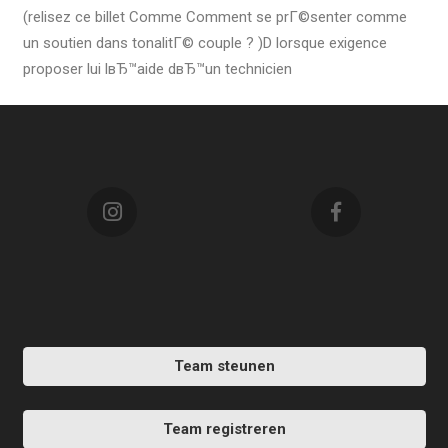
(relisez ce billet Comme Comment se prГ©senter comme
un soutien dans tonalitГ© couple ? )D lorsque exigence
proposer lui lвЂ™aide dвЂ™un technicien
Team steunen
Team registreren