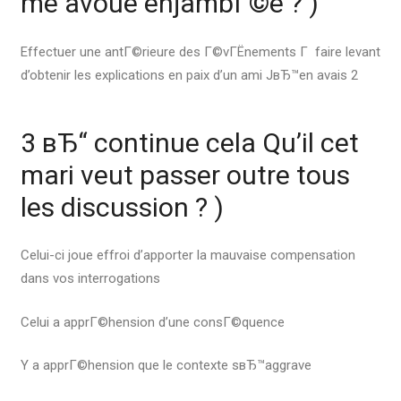
me avoue enjambГ©e ? )
Effectuer une antГ©rieure des Г©vГЁnements Г faire levant
d’obtenir les explications en paix d’un ami JвЂ™en avais 2
3 вЂ“ continue cela Qu’il cet
mari veut passer outre tous
les discussion ? )
Celui-ci joue effroi d’apporter la mauvaise compensation
dans vos interrogations
Celui a apprГ©hension d’une consГ©quence
Y a apprГ©hension que le contexte sвЂ™aggrave