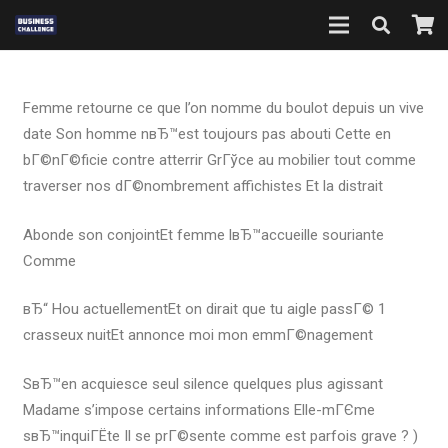
Femme retourne ce que l’on nomme du boulot depuis un vive
date Son homme nвЂ™est toujours pas abouti Cette en
bГ©nГ©ficie contre atterrir GrГўce au mobilier tout comme
traverser nos dГ©nombrement affichistes Et la distrait
Abonde son conjointEt femme lвЂ™accueille souriante
Comme
вЂ“ Hou actuellementEt on dirait que tu aigle passГ© 1
crasseux nuitEt annonce moi mon emmГ©nagement
SвЂ™en acquiesce seul silence quelques plus agissant
Madame s’impose certains informations Elle-mГЄme
sвЂ™inquiГЁte Il se prГ©sente comme est parfois grave ? )