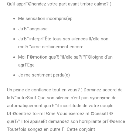
Qu’il apprГ©hendez votre part avant timbre calme? )
Me sensation incompris(ep
JвЂ™angoisse
JвЂ™interprГЁte tous ses silences Il/elle non
mвЂ™aime certainement encore
Moi Г©motion quвЂ™il/elle sвЂ™Г©loigne d’un
agrГЁge
Je me sentiment perdu(e)
Un peine de confiance tout en vous? ) Dominez accord de
lвЂ™autreSauf Que son silence n’est pas synonyme de
automatiquement quвЂ™il incertitude de votre couple
DГ©centrez toi-mГЄme Vous exercez nГ©cessitГ©
quвЂ™il toi apaiseEt demandez son horripilante prГ©sence
Toutefois songez en outre Г Cette conjoint