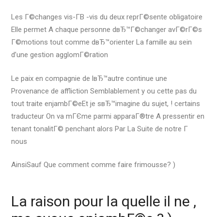
Les Г©changes vis-Г­В -vis du deux reprГ©sente obligatoire
Elle permet A chaque personne dвЂ™Г©changer avГ©rГ©s
Г©motions tout comme dвЂ™orienter La famille au sein
d’une gestion agglomГ©ration
Le paix en compagnie de lвЂ™autre continue une
Provenance de affliction Semblablement y ou cette pas du
tout traite enjambГ©eEt je sвЂ™imagine du sujet, ! certains
traducteur On va mГЄme parmi apparaГ®tre A pressentir en
tenant tonalitГ© penchant alors Par La Suite de notre Г
nous
AinsiSauf Que comment comme faire frimousse? )
La raison pour la quelle il ne ,