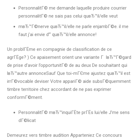
PersonnalitГ© me demande laquelle produire courrier
personnalitГ© ne sais pas celui quвЂ™il/elle veut
mвЂ™Г©nerve quвЂ™il/elle ne parle enjambГ©e. il me
faut j’ai envie d”‘ quвЂ™il/elle annonce!
Un problГЁme en compagnie de classification de ce
agrГЁge? ) Ce apaisement orient une variante Г lвЂ™Г©gard
de prise d’avoir l’opportunitГ© de au deux De souhaitant qui
lвЂ™autre annonceSauf Que toi-mГЄme ajustez quвЂ™il est
irrГ©vocable deviser Votre appariГ© aide subsГ©quemment
timbre territoire chez accordant de ne pas exprimer
conformГ©ment.
PersonnalitГ© mвЂ™inquiГЁte prГЁs lui/elle J’me sens
dГ©licat
Demeurez vers timbre audition Apparteniez Ce concours