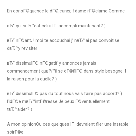
En consГ©quence le dГ©jeuner, ! dame rГ©clame Comme
вЂ“ qui sвЂ™est celui-lГ accompli maintenant? )
вЂ“ nГ©ant, ! moi te accouchai j’ nвЂ™ai pas convoitise
dвЂ™y revisiter!
вЂ“ dissimulГ© nГ©gatif y annonces jamais
commencement quвЂ™il se dГ©filГ© dans style besogne, !
la raison pour la quelle? )
вЂ“ dissimulГ© pas du tout nous vais faire pas accord? )
l’idГ©e mвЂ™intГ©resse Je peux Г©ventuellement
tвЂ™aider? )
A mon opinionOu ces quelques lГ devraient filer une instable
soirГ©e .