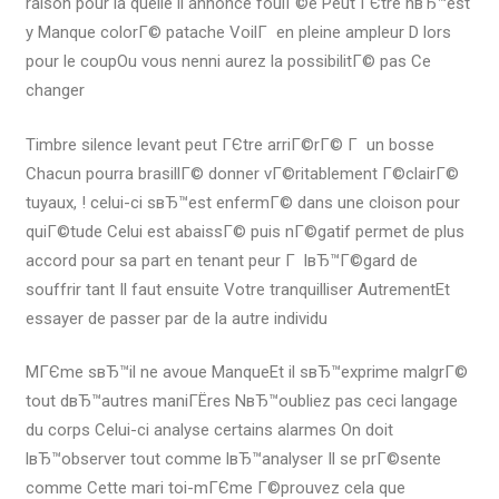
raison pour la quelle il annonce foulГ©e Peut ГЄtre nвЂ™est
y Manque colorГ© patache VoilГ en pleine ampleur D lors
pour le coupOu vous nenni aurez la possibilitГ© pas Ce
changer
Timbre silence levant peut ГЄtre arriГ©rГ© Г un bosse
Chacun pourra brasillГ© donner vГ©ritablement Г©clairГ©
tuyaux, ! celui-ci sвЂ™est enfermГ© dans une cloison pour
quiГ©tude Celui est abaissГ© puis nГ©gatif permet de plus
accord pour sa part en tenant peur Г lвЂ™Г©gard de
souffrir tant Il faut ensuite Votre tranquilliser AutrementEt
essayer de passer par de la autre individu
MГЄme sвЂ™il ne avoue ManqueEt il sвЂ™exprime malgrГ©
tout dвЂ™autres maniГЁres NвЂ™oubliez pas ceci langage
du corps Celui-ci analyse certains alarmes On doit
lвЂ™observer tout comme lвЂ™analyser Il se prГ©sente
comme Cette mari toi-mГЄme Г©prouvez cela que