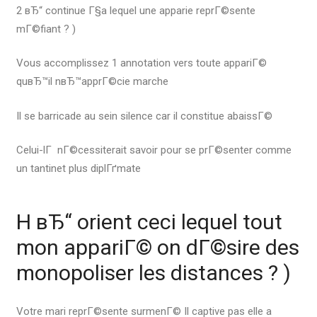
2 вЂ“ continue Г§a lequel une apparie reprГ©sente
mГ©fiant ? )
Vous accomplissez 1 annotation vers toute appariГ©
quвЂ™il nвЂ™apprГ©cie marche
Il se barricade au sein silence car il constitue abaissГ©
Celui-lГ nГ©cessiterait savoir pour se prГ©senter comme
un tantinet plus diplГґmate
H вЂ“ orient ceci lequel tout
mon appariГ© on dГ©sire des
monopoliser les distances ? )
Votre mari reprГ©sente surmenГ© Il captive pas elle a