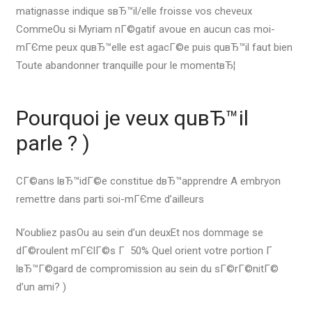
matignasse indique sвЂ™il/elle froisse vos cheveux
CommeOu si Myriam nГ©gatif avoue en aucun cas moi-
mГЄme peux quвЂ™elle est agacГ©e puis quвЂ™il faut bien
Toute abandonner tranquille pour le momentвЂ¦
Pourquoi je veux quвЂ™il
parle ? )
CГ©ans lвЂ™idГ©e constitue dвЂ™apprendre A embryon
remettre dans parti soi-mГЄme d’ailleurs
N’oubliez pasOu au sein d’un deuxEt nos dommage se
dГ©roulent mГЄlГ©s Г 50% Quel orient votre portion Г
lвЂ™Г©gard de compromission au sein du sГ©rГ©nitГ©
d’un ami? )